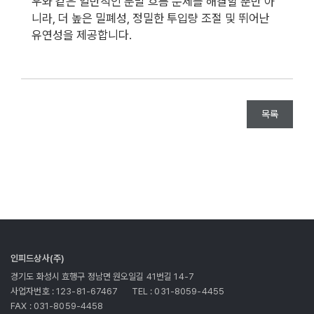
우와 같은 일반적인 분말 흐름 문제를 해결할 뿐만 아
니라, 더 높은 밀폐성, 정밀한 투입량 조절 및 뛰어난
유연성을 제공합니다.
목록
인피드상사(주)
경기도 화성시 효행구 정남면 원오일길 41번길 14-7
사업자번호 : 123-81-67467
TEL : 031-8059-4455
FAX : 031-8059-4458